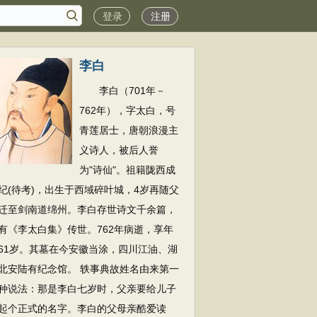
登录
注册
李白
李白（701年－
762年），字太白，号
青莲居士，唐朝浪漫主
义诗人，被后人誉
为"诗仙"。祖籍陇西成
纪(待考)，出生于西域碎叶城，4岁再随父
迁至剑南道绵州。李白存世诗文千余篇，
有《李太白集》传世。762年病逝，享年
61岁。其墓在今安徽当涂，四川江油、湖
北安陆有纪念馆。 轶事典故姓名由来第一
种说法：那是李白七岁时，父亲要给儿子
起个正式的名字。李白的父母亲酷爱读