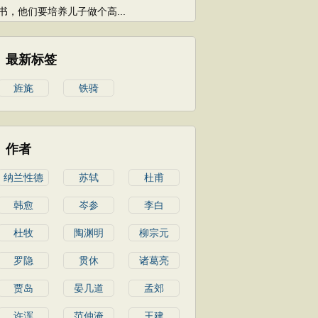
书，他们要培养儿子做个高...
最新标签
旌旄
铁骑
作者
纳兰性德
苏轼
杜甫
韩愈
岑参
李白
杜牧
陶渊明
柳宗元
罗隐
贯休
诸葛亮
贾岛
晏几道
孟郊
许浑
范仲淹
王建