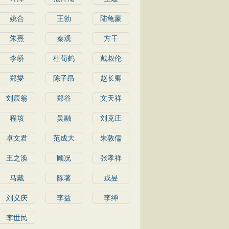
姚合
王勃
陆龟蒙
朱熹
秦观
方干
李峤
杜荀鹤
戴叔伦
郑燮
陈子昂
赵长卿
刘辰翁
郑谷
文天祥
程垓
吴融
刘克庄
卓文君
范成大
朱敦儒
王之涣
顾况
张孝祥
马戴
陈著
戎昱
刘义庆
李益
李绅
李世民