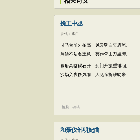
相关诗文
挽王中丞
唐代
：
李白
司马台前列柏高，风云犹自夹旌旄。
属镂不是君王意，莫作胥山万里涛。
幕府高临碣石开，蓟门丹旐重徘徊。
沙场入夜多风雨，人见亲提铁骑来！
旌旄
铁骑
和聂仪部明妃曲