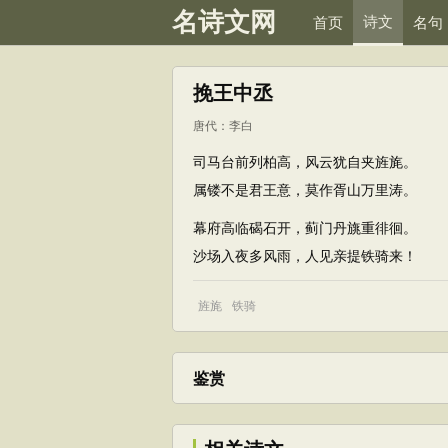
名诗文网
诗文
首页
名句
挽王中丞
唐代
：
李白
司马台前列柏高，风云犹自夹旌旄。
属镂不是君王意，莫作胥山万里涛。
幕府高临碣石开，蓟门丹旐重徘徊。
沙场入夜多风雨，人见亲提铁骑来！
旌旄
铁骑
鉴赏