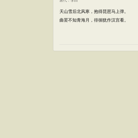
唐代
：
李白
天山雪后北风寒，抱得琵琶马上弹。
曲罢不知青海月，徘徊犹作汉宫看。