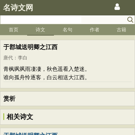
名诗文网
首页
诗文
名句
作者
古籍
于郡城送明卿之江西
唐代
：
李白
青枫飒飒雨凄凄，秋色遥看入楚迷。
谁向孤舟怜逐客，白云相送大江西。
赏析
相关诗文