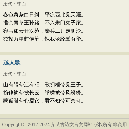
唐代
：
李白
春色萧条白日斜，平凉西北见天涯。
惟余青草王孙路，不入朱门弟子家。
宛马如云开汉苑，秦兵二月走胡沙。
欲投万里封侯笔，愧我谈经鬓有华。
越人歌
唐代
：
李白
山有隈兮江有汜，歌拥枻兮见王子。
揄修袂兮披长云，举绣被兮风纷纷。
蒙诟耻兮心靡它，君不知兮可奈何。
Copyright © 2012-2024 某某古诗文言文网站 版权所有 非商用