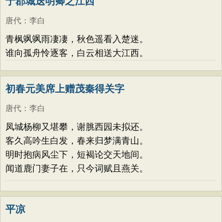
于郡城送明卿之江西
唐代
：
李白
青枫飒飒雨凄凄，秋色遥看入楚迷。
谁向孤舟怜逐客，白云相送大江西。
初春元美席上赠茂秦得关字
唐代
：
李白
凤城杨柳又堪攀，谢脁西园未拟还。
客久高吟生白发，春来归梦满青山。
明时抱病风尘下，短褐论交天地间。
闻道鹿门妻子在，只今词赋且燕关。
平凉