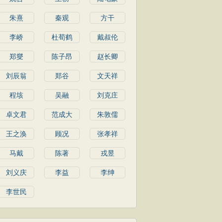
朱熹
秦观
方干
李峤
杜荀鹤
戴叔伦
郑燮
陈子昂
赵长卿
刘辰翁
郑谷
文天祥
程垓
吴融
刘克庄
卓文君
范成大
朱敦儒
王之涣
顾况
张孝祥
马戴
陈著
戎昱
刘义庆
李益
李绅
李世民