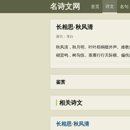
名诗文网
诗文
首页
名句
长相思·秋风清
唐代
：
李白
秋风清，秋月明。叶叶梧桐槛外声。难教
砌蛩鸣，树鸟惊。塞雁行行天际横。偏伤
鉴赏
相关诗文
长相思·秋风清