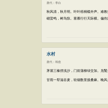
唐代
：
李白
秋风清，秋月明。叶叶梧桐槛外声。难教
砌蛩鸣，树鸟惊。塞雁行行天际横。偏伤
水村
唐代
：
韩愈
茅屋三椽徬浅沙，门前蒲柳绿交加。凫鹥
甘雨一犁滋谷麦，轻烟数里接桑麻。晚风