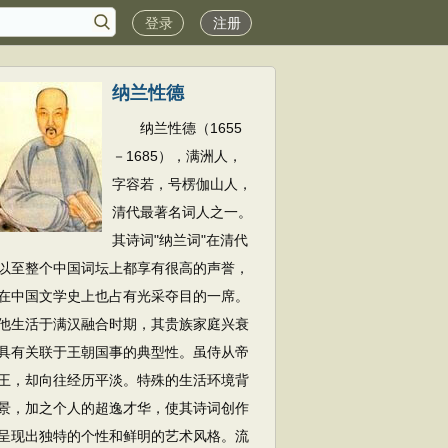
登录
注册
纳兰性德
纳兰性德（1655
－1685），满洲人，
字容若，号楞伽山人，
清代最著名词人之一。
其诗词"纳兰词"在清代
以至整个中国词坛上都享有很高的声誉，
在中国文学史上也占有光采夺目的一席。
他生活于满汉融合时期，其贵族家庭兴衰
具有关联于王朝国事的典型性。虽侍从帝
王，却向往经历平淡。特殊的生活环境背
景，加之个人的超逸才华，使其诗词创作
呈现出独特的个性和鲜明的艺术风格。流