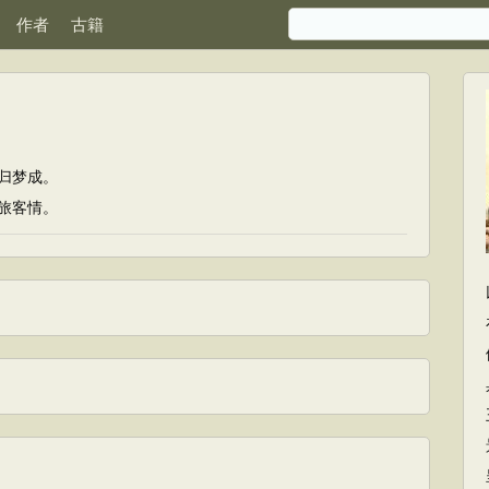
作者
古籍
归梦成。
旅客情。