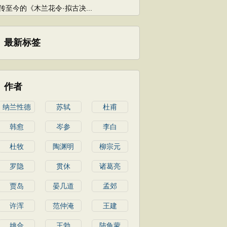
传至今的《木兰花令·拟古决...
最新标签
作者
纳兰性德
苏轼
杜甫
韩愈
岑参
李白
杜牧
陶渊明
柳宗元
罗隐
贯休
诸葛亮
贾岛
晏几道
孟郊
许浑
范仲淹
王建
姚合
王勃
陆龟蒙