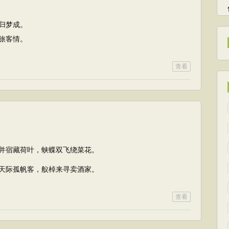
归梦成。
旅客情。
查看
并宿藏荷叶，蛱蝶双飞绕菜花。
天际孤帆客，舣棹来寻卖酒家。
查看