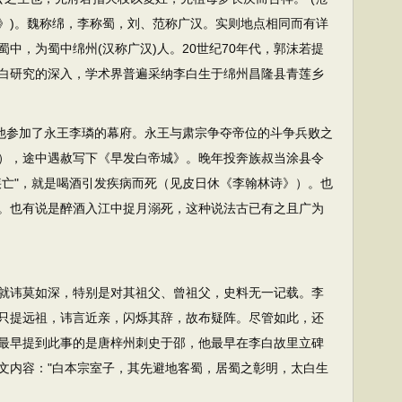
》)。魏称绵，李称蜀，刘、范称广汉。实则地点相同而有详
中，为蜀中绵州(汉称广汉)人。20世纪70年代，郭沫若提
着李白研究的深入，学术界普遍采纳李白生于绵州昌隆县青莲乡
他参加了永王李璘的幕府。永王与肃宗争夺帝位的斗争兵败之
），途中遇赦写下《早发白帝城》。晚年投奔族叔当涂县令
疾亡"，就是喝酒引发疾病而死（见皮日休《李翰林诗》）。也
。也有说是醉酒入江中捉月溺死，这种说法古已有之且广为
就讳莫如深，特别是对其祖父、曾祖父，史料无一记载。李
只提远祖，讳言近亲，闪烁其辞，故布疑阵。尽管如此，还
最早提到此事的是唐梓州刺史于邵，他最早在李白故里立碑
文内容："白本宗室子，其先避地客蜀，居蜀之彰明，太白生