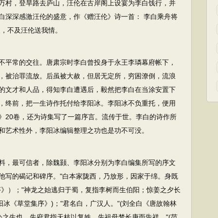
万村，登旱路去庐山，汪伦在古岸阁上设宴为李白饯行，并
白深深感激汪伦的盛意，作《赠汪伦》诗一首： 李白乘舟将
尺，不及汪伦送我情。
不平常的交往。唐肃宗时李白曾投身于永王李璘幕府帐下，
，被治罪流放。后虽被大赦，但居无定所，穷困潦倒，流浪
的文才和人品，得知李白遭遇后，毅然把李白在当涂安置下
，终前，把一生诗作托付给李阳冰。李阳冰不负重托，便用
》20卷，还为诗集写了一篇序言。流传于世。李白的诗作所
和艺术性外，李阳冰编辑整理之功也是功不可没。
料，最可信者，除魏颢、李阳冰分别为李白编集所写的序文
他写的碣记和碑序。"白本家陇西，乃放形，因家于绵。身既
序》）；"神龙之始逃归于蜀，复指李树而生伯阳；惊姜之夕长
阳冰《草堂集序》)；"君名白，广汉人。"(刘全白《唐故翰林
.公之生也，先府君指天枝以复姓，先祖母梦长庚而告祥。"(范