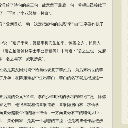
道父母吟了诗句的前三句，故意留下最后一句，希望自己接续下
了一下说："李花怒放一树白"。
？父亲灵机一动，决定把妙句的头尾"李""白"二字选作孩子
说："逃归于蜀，复指李树而生伯阳。惊姜之夕，长庚入
的《唐左拾遗翰林学士李公新墓碑》中写道："公之生也，先府
祥，名之与字，咸取所象"。
名是其父回到蜀中给自己恢复了李姓后，为后来出世的李
了身孕，在阵痛难忍中生出李白，李白的名字就是根据这一
后期的公元701年。李白少年时代的学习内容很广泛，除儒
家之书。他很早就相信喜欢道教，喜欢隐居山林，求仙学
面要做超脱尘俗的隐士神仙，一方面要做君主的辅弼大臣，
世、关心国家，是其一生思想的主流，也是构成他作品进步