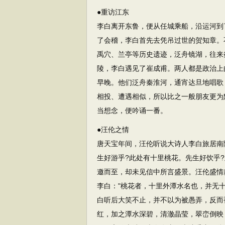
●重访江东
李白离开东鲁，便从任城乘船，沿运河到
了会稽，李白首先去凭吊过世的贺知章。
禹穴、兰亭等历史遗迹，泛舟镜湖，往来
陵，李白遇见了崔成甫。两人都是政治上
早晚。他们泛舟秦淮河，通宵达旦地唱歌
相投、遭遇相似，所以比之一般朋友更为
当想念，便吟诵一番。
●汪伦之情
唐天宝年间，汪伦听说大诗人李白旅居南
生好游乎?此处有十里桃花。先生好饮乎
邀而至，却未见信中所言盛景。汪伦盛情
李白："桃花者，十里外潭水名也，并无
白听后大笑不止，并不以为被愚弄，反而
红，加之潭水深碧，清澈晶莹，翠峦倒映