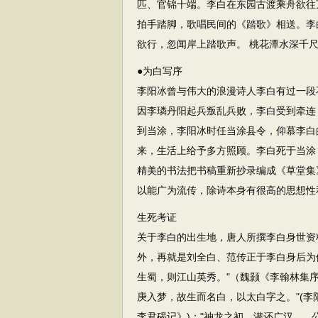
匹、官锦十端。李白在东园古渡乘舟欲往
拍手踏脚，歌唱民间的《踏歌》相送。李
欲行，忽闻岸上踏歌声。 桃花潭水深千
●为白写序
李阳冰曾与伟大的浪漫诗人李白有过一段
因李璘丹阳起兵叛乱兵败，李白受到牵连
到当涂，李阳冰时任当涂县令，仰慕李白
来，生活上给予多方照顾。李白死于当涂
精美的书法把书稿重新抄录编成《草堂集
以能广为流传，除诗本身有很高的思想性
生死考证
关于李白的出生地，唐人所撰李白身世资
外，再就是刘全白、范传正于李白身后为
生蜀，则江山英秀。"（魏颢《李翰林集
庚入梦，故生而名白，以太白字之。"(李
李君碣记》)；"神龙之初，潜还广汉。..