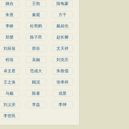
姚合
王勃
陆龟蒙
朱熹
秦观
方干
李峤
杜荀鹤
戴叔伦
郑燮
陈子昂
赵长卿
刘辰翁
郑谷
文天祥
程垓
吴融
刘克庄
卓文君
范成大
朱敦儒
王之涣
顾况
张孝祥
马戴
陈著
戎昱
刘义庆
李益
李绅
李世民