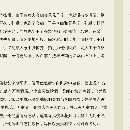
了扬州。由于急着去会稽会见元丹丘，也就没有多滞留。到
不久，孔巢父也到了会稽，于是李白和元丹丘、孔巢父畅游
剡溪等处，当然也少不了在繁华都市会稽流连忘返。在金
的失意者，情怀更加相投。每次游玩时，都尽情畅游，不计
，引得两岸人家不胜惊异，拍手为他们助兴。两人由于性格
默契，友情更深厚，因而李白把崔成甫的诗系在衣服上，每
陵叔父李冰阳家，便写信邀请李白到家中做客。信上说："先
?此处有万家酒店。"李白素好饮酒，又闻有如此美景，欣然应
款待，搬出用桃花潭水酿成的美酒与李白同饮，并笑着告诉
十里桃花。万家者，开酒店的主人姓万，并非有万家酒店。"李
被汪伦的盛情所感动，适逢春风桃李花开日，群山无处不飞
，汪伦留李白连住数日，每日以美酒相待，别时送名马八