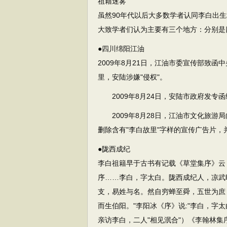
祖籍迷雾
虽然90年代以后大多数学者认同李白出
大致学者们认为主要有三个地方：分别是
●四川绵阳江油
2009年8月21日，江油市委宣传部致
里，安陆涉嫌"侵权"。
2009年8月24日，安陆市政府发专函
2009年8月28日，江油市文化旅游
删除含有"李白故里"字样的宣传广告片
●陇西成纪
李白祖籍早于古书有记载《草堂集序》云
序……李白，字太白。陇西成纪人，凉武
支，易姓与名。然自穷蝉至舜，五世为庶
而生伯阳。"李阳冰《序》说:"李白，字
亲访李白，二人"相见泯合"）《李翰林集