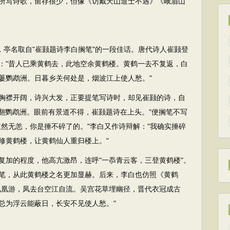
所写诗歌，留存很少，但像《访戴天山道士不遇》《峨眉山
，亭名取自"崔颢题诗李白搁笔"的一段佳话。唐代诗人崔颢登
："昔人已乘黄鹤去，此地空余黄鹤楼。黄鹤一去不复返，白
萋鹦鹉洲。日暮乡关何处是，烟波江上使人愁。"
襟开阔，诗兴大发，正要提笔写诗时，却见崔颢的诗，自
踢翻鹦鹉洲。眼前有景道不得，崔颢题诗在上头。"便搁笔不写
然无恙，你是捶不碎了的。"李白又作诗辩解："我确实捶碎
修黄鹤楼，让黄鹤仙人重归楼上。"
加的程度，他高亢激昂，连呼"一忝青云客，三登黄鹤楼"。
笔，从此黄鹤楼之名更加显赫。后来，李白也仿照《黄鹤
凤凰游，凤去台空江自流。吴宫花草埋幽径，晋代衣冠成古
总为浮云能蔽日，长安不见使人愁。"