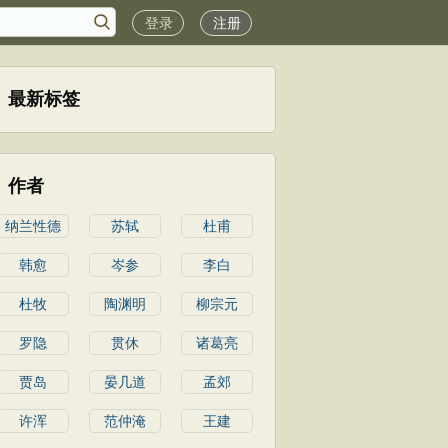
登录
注册
最新标签
作者
纳兰性德
苏轼
杜甫
韩愈
岑参
李白
杜牧
陶渊明
柳宗元
罗隐
贯休
诸葛亮
贾岛
晏几道
孟郊
许浑
范仲淹
王建