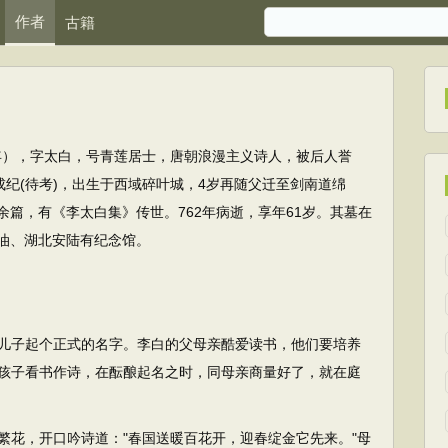
作者
古籍
62年），字太白，号青莲居士，唐朝浪漫主义诗人，被后人誉
成纪(待考)，出生于西域碎叶城，4岁再随父迁至剑南道绵
余篇，有《李太白集》传世。762年病逝，享年61岁。其墓在
油、湖北安陆有纪念馆。
儿子起个正式的名字。李白的父母亲酷爱读书，他们要培养
孩子看书作诗，在酝酿起名之时，同母亲商量好了，就在庭
花，开口吟诗道："春国送暖百花开，迎春绽金它先来。"母