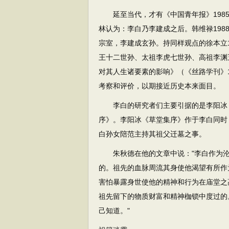
延至当代，才有《中国青年报》1985
林认为：李白乃李建成之后。韩维禄198
宗室，李建成玄孙。持同样观点的徐本立
王十二世孙、太祖李虎七世孙、高祖李渊
对其人生诸要素的影响》（《丝路学刊》1
考察和评价，以期接近历史本来面目。
李白的研究者们主要引据的是李阳冰《
序》。李阳冰《草堂集序》作于李白同时
白孙女陪范主持其祖父迁墓之事。
朱秋德在他的文章中说："李白作为沦
的。祖先的血脉周流其身使他渴望有所作
害怕暴露身世使他的精神和行为在庙堂之
祖先留下的物质财富和精神枷锁中度过的
己知道。"