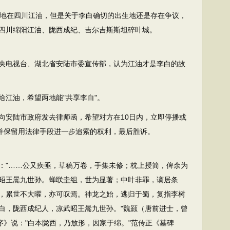
生地在四川江油，但是关于李白确切的出生地还是存在争议，
四川绵阳江油、陇西成纪、吉尔吉斯斯坦碎叶城。
函中央电视台、湖北省安陆市委宣传部，认为江油才是李白的故
给江油，希望两地能"共享李白"。
局向安陆市政府发去律师函，希望对方在10日内，立即停播或
，并保留用法律手段进一步追索的权利，最后胜诉。
："……公又疾亟，草稿万卷，手集未修；枕上授简，俾余为
昭王暠九世孙。蝉联圭组，世为显著；中叶非罪，谪居条
，累世不大曜，亦可叹焉。神龙之始，逃归于蜀，复指李树
太白，陇西成纪人，凉武昭王暠九世孙。"魏颢（唐前进士，曾
序》说："白本陇西，乃放形，因家于绵。"范传正《墓碑