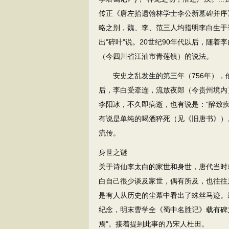
传正《唐左拾遗翰林学士李公新墓碑并序
略之别，魏、李、范三人均指明李白生于蜀
出"碎叶"说。20世纪90年代以后，随
（今四川省江油市青莲镇）的说法。
安史之乱发生的第三年（756年），
后，李白受牵连，流放夜郎（今贵州境内
李阳冰，不久即病逝，也有说是："醉致
有说是单纯的喝酒猝死（见《旧唐书》）
流传。
身世之谜
关于诗仙李太白的家世和身世，唐代当时
白自己很少谈及家世，偶有所及，也往往
是有人从历史的尘幕中看出了蛛丝马迹。
纪念，明末曹学全《蜀中名胜记》载有碑
焉"。接着提到此事的乃宋人杜田。