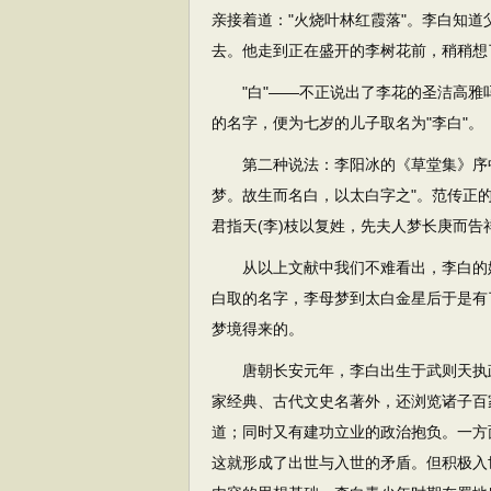
亲接着道："火烧叶林红霞落"。李白知
去。他走到正在盛开的李树花前，稍稍想
"白"——不正说出了李花的圣洁高雅吗
的名字，便为七岁的儿子取名为"李白"。
第二种说法：李阳冰的《草堂集》序中
梦。故生而名白，以太白字之"。范传正
君指天(李)枝以复姓，先夫人梦长庚而告
从以上文献中我们不难看出，李白的姓
白取的名字，李母梦到太白金星后于是有
梦境得来的。
唐朝长安元年，李白出生于武则天执政
家经典、古代文史名著外，还浏览诸子百
道；同时又有建功立业的政治抱负。一方
这就形成了出世与入世的矛盾。但积极入