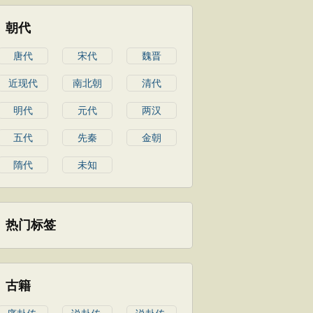
朝代
唐代
宋代
魏晋
近现代
南北朝
清代
明代
元代
两汉
五代
先秦
金朝
隋代
未知
热门标签
古籍