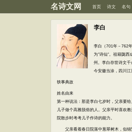
名诗文网
首页
诗文
名句
李白
李白（701年－7
为"诗仙"。祖籍陇西
州。李白存世诗文千
今安徽当涂，四川江
轶事典故
姓名由来
第一种说法：那是李白七岁时，父亲要给
儿子做个高雅脱俗的人。父亲平时喜欢教
院散步时考考儿子作诗的能力。
父亲看着春日院落中葱翠树木，似锦繁