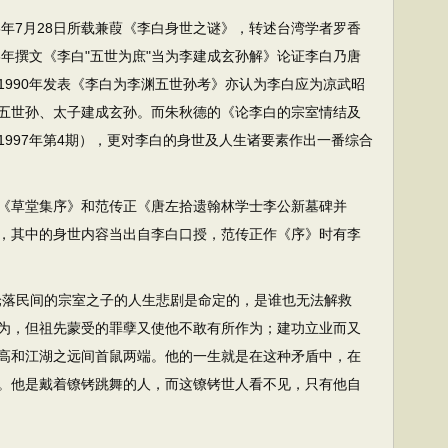
年7月28日所载兼葭《李白身世之谜》，转述台湾学者罗香
8年撰文《李白"五世为庶"当为李建成玄孙解》论证李白乃唐
1990年发表《李白为李渊五世孙考》亦认为李白应为凉武昭
五世孙、太子建成玄孙。而朱秋德的《论李白的宗室情结及
997年第4期），更对李白的身世及人生诸要素作出一番综合
草堂集序》和范传正《唐左拾遗翰林学士李公新墓碑并
，其中的身世内容当出自李白口授，范传正作《序》时有李
落民间的宗室之子的人生悲剧是命定的，是谁也无法解救
为，但祖先蒙受的罪孽又使他不敢有所作为；建功立业而又
高和江湖之远间首鼠两端。他的一生就是在这种矛盾中，在
。他是戴着镣铐跳舞的人，而这镣铐世人看不见，只有他自