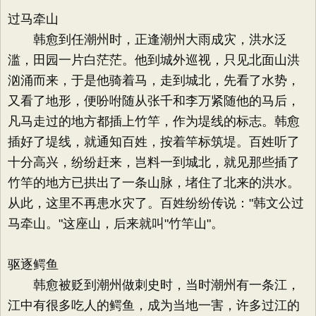
过马牵山
韩愈到任潮州时，正逢潮州大雨成灾，洪水泛
滥，田园一片白茫茫。他到城外巡视，只见北面山洪
汹涌而来，于是他骑着马，走到城北，先看了水势，
又看了地形，便吩咐随从张千和李万紧随他的马后，
凡马走过的地方都插上竹竿，作为堤线的标志。韩愈
插好了堤线，就通知百姓，按着竿标筑堤。百姓听了
十分高兴，纷纷赶来，岂料一到城北，就见那些插了
竹竿的地方已拱出了一条山脉，堵住了北来的洪水。
从此，这里不再患水灾了。百姓纷纷传说："韩文公过
马牵山。"这座山，后来就叫"竹竿山"。
驱逐鳄鱼
韩愈被贬到潮州做刺史时，当时潮州有一条江，
江中有很多吃人的鳄鱼，成为当地一害，许多过江的