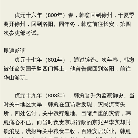
贞元十六年（800年）春，韩愈回到徐州，于夏季
离开徐州，回到洛阳。同年冬，韩愈前往长安，第四
次参吏部考试。
屡遭贬谪
贞元十七年（801年），通过铨选。次年春，韩愈
被任命为国子监四门博士。他曾告假回到洛阳，前往
华山游玩。
贞元十九年（803年），韩愈晋升为监察御史。当
时关中地区大旱，韩愈在查访后发现，灾民流离失
所，四处乞讨，关中饿殍遍地。目睹严重的灾情，韩
愈痛心不已。而当时负责京城行政的京兆尹李实却封
锁消息，谎报称关中粮食丰收，百姓安居乐业。韩愈