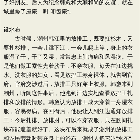
了好朋友。后人为纪念韩愈和大颠和尚的友谊，就在
城里修了座庵，叫"叩齿庵"。
设水布
古时候，潮州韩江里的放排工，既要扛杉木，又
要扎杉排，一会儿跳下江，一会儿爬上岸，身上的衣
服湿了干，干了又湿，常常患上肚痛病和风湿病。于
是他们做工索性光着膀子，不穿衣服。每天在江边挑
水、洗衣服的妇女，看见放排工赤身裸体，就告到官
府。官府交涉过后，放排工只好穿上衣服。韩愈来到
潮州，听闻这件事后，他跑到江边实地查看放排工扎
排和放排的情形。韩愈认为放排工成天穿着一身湿衣
服，容易得病。在回衙后，他便让人到江边通知放排
工：今后扎排、放排肘，可以不穿衣服，只在腰间扎
块布能遮羞就好了。这块布后来就成了潮州的放排工
和农民劳动时带在身上的浴布，潮州人把它叫"水布"。