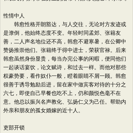
性情中人
韩愈性格开朗豁达，与人交往，无论对方发迹或
是潦倒，他始终态度不变。年轻时同孟郊、张籍友
善，二人声名地位还不高，韩愈不避寒暑，在公卿中
赞扬推崇他们。张籍终于得中进士，荣获官禄。后来
韩愈虽然身份显贵，每当办完公事的闲暇，便同他们
一起谈话宴饮，论文赋诗，和过去一样。而他对那些
权豪势要，看作奴仆一般，瞪着眼睛不屑一顾。韩愈
很善于诱导勉励后进，留在家中做宾客对待的十分之
六七，即使自己早餐也吃不上，仍和颜悦色毫不在
意。他总以振兴名声教化、弘扬仁义为己任。帮助内
外亲和朋友的孤女婚嫁的近十人。
吏部开锁