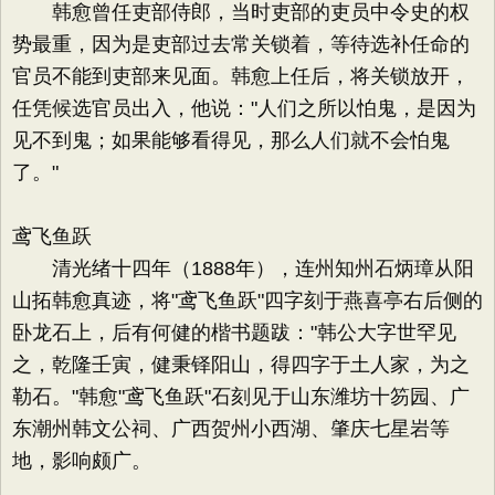
韩愈曾任吏部侍郎，当时吏部的吏员中令史的权
势最重，因为是吏部过去常关锁着，等待选补任命的
官员不能到吏部来见面。韩愈上任后，将关锁放开，
任凭候选官员出入，他说："人们之所以怕鬼，是因为
见不到鬼；如果能够看得见，那么人们就不会怕鬼
了。"
鸢飞鱼跃
清光绪十四年（1888年），连州知州石炳璋从阳
山拓韩愈真迹，将"鸢飞鱼跃"四字刻于燕喜亭右后侧的
卧龙石上，后有何健的楷书题跋："韩公大字世罕见
之，乾隆壬寅，健秉铎阳山，得四字于土人家，为之
勒石。"韩愈"鸢飞鱼跃"石刻见于山东潍坊十笏园、广
东潮州韩文公祠、广西贺州小西湖、肇庆七星岩等
地，影响颇广。