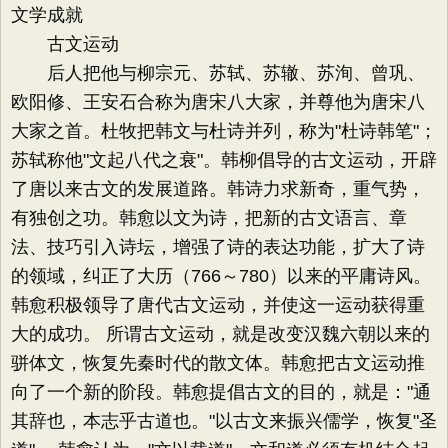
文学成就
古文运动
后人把他与柳宗元、苏轼、苏辙、苏洵、曾巩、
欧阳修、王安石合称为唐宋八大家，并尊他为唐宋八
大家之首。杜牧把韩文与杜诗并列，称为"杜诗韩笔"；
苏轼称他"文起八代之衰"。韩柳倡导的古文运动，开辟
了唐以来古文的发展道路。韩诗力求新奇，重气势，
有独创之功。韩愈以文为诗，把新的古文语言、章
法、技巧引入诗坛，增强了诗的表达功能，扩大了诗
的领域，纠正了大历（766～780）以来的平庸诗风。
韩愈积极领导了唐代古文运动，并使这一运动获得重
大的成功。 所谓古文运动，就是改变汉魏六朝以来的
骈体文，恢复先秦时代的散文体。韩愈把古文运动推
向了一个新的阶段。韩愈提倡古文的目的，就是："通
其辞也，本志乎古道也。"以古文来振兴儒学，恢复"圣