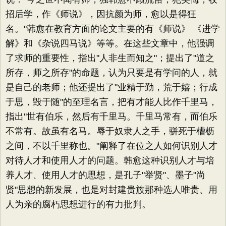
招后学，作《师说》，因抗颜为师，愈以是得狂
名。"韩愈在教育方面的论文主要的有《师说》 《进学
解》和《杂说四马说》等等。在这些文章中，他强调
了求师的重要性，指出"人非生而知之"；提出了"道之
所存，师之所存"的命题，认为只要是有学问的人，就
是自己的老师；他还提出了"业精于勤，荒于嬉；行成
于思，毁于随"的至理名言，把有才能人比作千里马，
指出"世有伯乐，然后有千里马。千里马常有，而伯乐
不常有。故虽有名马。辱于奴隶人之手，骈死于槽枥
之间，不以千里称也。"阐释了在位之人如何识别人才
对待人才和使用人才的问题。韩愈这种识别人才与培
养人才、使用人才的思想，是孔子"举贤"、墨子"尚
贤"思想的新发展，也是对封建贵族那种选人唯贵、用
人为亲的腐朽思想进行的有力批判。