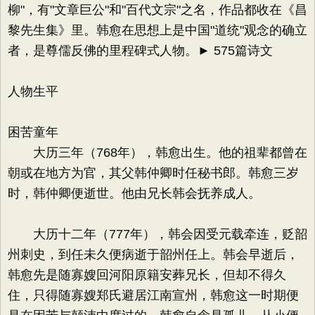
柳"，有"文章巨公"和"百代文宗"之名，作品都收在《昌
黎先生集》里。韩愈在思想上是中国"道统"观念的确立
者，是尊儒反佛的里程碑式人物。► 575篇诗文
人物生平
困苦童年
大历三年（768年），韩愈出生。他的祖辈都曾在
朝或在地方为官，其父韩仲卿时任秘书郎。韩愈三岁
时，韩仲卿便逝世。他由兄长韩会抚养成人。
大历十二年（777年），韩会因受元载牵连，贬韶
州刺史，到任未久便病逝于韶州任上。韩会早逝后，
韩愈先是随寡嫂回河阳原籍安葬兄长，但却不得久
住，只得随寡嫂郑氏避居江南宣州，韩愈这一时期便