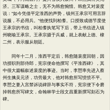
济。三军谋略之士，无不为韩愈惋惜。韩愈又对裴度
说："如今凭借平定淮西的声势，镇州王承宗可用言辞
说服，不必用兵。"他便找到柏耆。口授致成德节度使
王承宗的书信，叫柏耆执笔写下后，带上书信进入镇
州晓喻王承宗。王承宗摄于兵威，就上表献上德、棣
二州，表示服从朝廷。
同年十二月，淮西平定后，韩愈随裴度回朝，因
功授职刑部侍郎，宪宗便命他撰写《平淮西碑》，其
中很大篇幅叙述裴度的事迹。当时，李愬率先进入蔡
州生擒吴元济，功劳最大，他对韩愈所写愤愤不平。
李愬之妻入宫禁诉说碑辞与事实不符，宪宗便下令磨
掉韩愈所写碑文，命翰林学士段文昌重新撰写刻石为
碑。