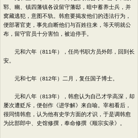
郓、幽、镇四藩镇各设留守藩邸，暗中蓄养士兵，并
窝藏逃犯，意图不轨。韩愈要揭发他们的违法行为，
便部署官吏，事先自断他们与百姓往来，等天明就公
布，留守官员十分害怕，被迫停手。
元和六年（811年），任尚书职方员外郎，回到长
安。
元和七年（812年）二月，复任国子博士。
元和八年（813年），韩愈认为自己才学高深，却
屡次遭贬斥，便创作《进学解》来自喻。宰相看后，
很同情韩愈，认为他有史学方面的才识，于是调韩愈
为比部郎中、史馆修撰，奉命修撰《顺宗实录》。