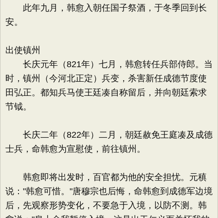
此年九月，韩愈入朝任国子祭酒，于冬季回到长
安。
出使镇州
长庆元年（821年）七月，韩愈转任兵部侍郎。当
时，镇州（今河北正定）兵变，杀害新任成德节度使
田弘正。都知兵马使王廷凑自称留后，并向朝廷索求
节钺。
长庆二年（822年）二月，朝廷赦免王庭凑及成德
士兵，命韩愈为宣慰使，前往镇州。
韩愈即将出发时，百官都为他的安全担忧。元稹
说："韩愈可惜。"唐穆宗也后悔，命韩愈到成德军边境
后，先观察形势变化，不要急于入境，以防不测。韩