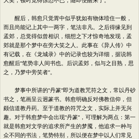
大笑，顿时觉得惊恐不已，随即便醒来了。
醒后，韩愈只觉胃中似乎犹如有物体噎住一般，
而且尚能记上其中一两字，笔法非凡。之后得缘见到
孟郊，总觉得似曾相识，细想之下才惊奇地发现，孟
郊就是那个梦中在旁大笑之人。此事在《异人传》中
有记载，在《龙城录》中的记录也较为详细，据说韩
愈醒后"笔势非人间书也。后识孟郊，似与之目熟，思
之，乃梦中旁笑者"。
梦事中所讲的"丹篆"即为道教咒符之文，常以丹砂
书之，笔画呈云迥篆书。韩愈明确反对佛教信仰，但
颇信道教丹药。至于道教的符咒之文，实际上并无兴
趣。对于韩愈梦中会出现"丹篆"，可理解为两点：第一
就是韩愈对文学的追求所产生的梦魇，他追求一种与
众不同的书法，笔势特别，所以便在梦中以人们常见