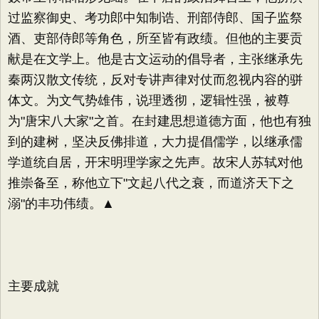
过监察御史、考功郎中知制诰、刑部侍郎、国子监祭
酒、吏部侍郎等角色，所至皆有政绩。但他的主要贡
献是在文学上。他是古文运动的倡导者，主张继承先
秦两汉散文传统，反对专讲声律对仗而忽视内容的骈
体文。为文气势雄伟，说理透彻，逻辑性强，被尊
为"唐宋八大家"之首。在封建思想道德方面，他也有独
到的建树，坚决反佛排道，大力提倡儒学，以继承儒
学道统自居，开宋明理学家之先声。故宋人苏轼对他
推崇备至，称他立下"文起八代之衰，而道济天下之
溺"的丰功伟绩。▲
主要成就