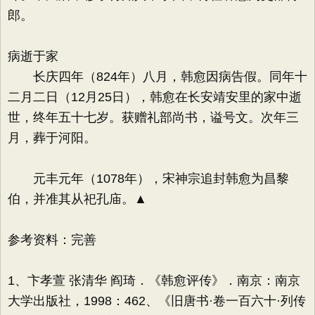
郎。
病逝于家
长庆四年（824年）八月，韩愈因病告假。同年十
二月二日（12月25日），韩愈在长安靖安里的家中逝
世，终年五十七岁。获赠礼部尚书，谥号文。次年三
月，葬于河阳。
元丰元年（1078年），宋神宗追封韩愈为昌黎
伯，并准其从祀孔庙。▲
参考资料：完善
1、卞孝萱 张清华 阎琦．《韩愈评传》．南京：南京
大学出版社，1998：462、《旧唐书·卷一百六十·列传