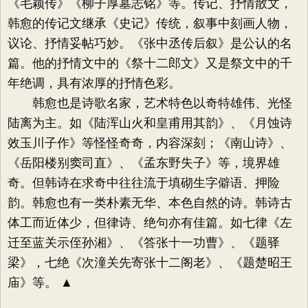
《毛颖传》《柳子厚墓志铭》等。传记、抒情散文，
韩愈的传记文继承《史记》传统，叙事中刻画人物，
议论、抒情妥帖巧妙。《张中丞传后叙》是公认的名
篇。他的抒情文中的《祭十二郎文》又是祭文中的千
年绝调，具有浓厚的抒情色彩。
韩愈也是诗歌名家，艺术特色以奇特雄伟、光怪
陆离为主。如《陆浑山火和皇甫用其韵》、《月蚀诗
效玉川子作》等怪怪奇奇，内容深刻；《南山诗》、
《岳阳楼别窦司直》、《孟东野失子》等，境界雄
奇。但韩诗在求奇中往往流于填砌生字僻语、押险
韵。韩愈也有一类朴素无华、本色自然的诗。韩诗古
体工而近体少，但律诗、绝句亦有佳篇。如七律《左
迁至蓝关示侄孙湘》、《答张十一功曹》、《题驿
梁》，七绝《次潼关先寄张十二阁老》、《题楚昭王
庙》等。 ▲