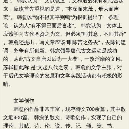
道"。 韩愈认为，"文以载道"，文和道必须有机结合起
来，应该首先重视的是道，"本深而末茂，形大而声
宏"。 韩愈以"物不得其平则鸣"为根据提出了一条理
论，认为人"有不得已而后言者"。 韩愈认为，文体上
应该学习古代圣贤之为文。但必须"师其意，不师其辞"
。韩愈还提出，写文章应该"唯陈言之务去"，去陈词滥
调，务争有所创新。韩愈领导唐代古文运动是成功
的，从此"古文自唐以后为一大变"，一改淫靡的文风。
苏轼据此称 是"文起八代之衰"。韩愈的文学主张，对
于后代文学理论的发展和文学实践活动都有积极的影
响。
文学创作
韩愈的作品非常丰富，现存诗文700余篇，其中散
文近400篇。 韩愈的散文、诗歌创作，实现了自己的
理论。其赋、诗、论、说、传、记、颂、赞、书、