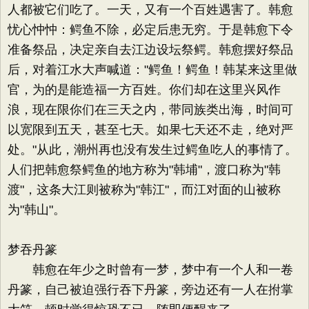
人都被它们吃了。一天，又有一个百姓遇害了。韩愈
忧心忡忡：鳄鱼不除，必定后患无穷。于是韩愈下令
准备祭品，决定亲自去江边设坛祭鳄。韩愈摆好祭品
后，对着江水大声喊道："鳄鱼！鳄鱼！韩某来这里做
官，为的是能造福一方百姓。你们却在这里兴风作
浪，现在限你们在三天之内，带同族类出海，时间可
以宽限到五天，甚至七天。如果七天还不走，绝对严
处。"从此，潮州再也没有发生过鳄鱼吃人的事情了。
人们把韩愈祭鳄鱼的地方称为"韩埔"，渡口称为"韩
渡"，这条大江则被称为"韩江"，而江对面的山被称
为"韩山"。
梦吞丹篆
韩愈在年少之时曾有一梦，梦中有一个人和一卷
丹篆，自己被迫强行吞下丹篆，旁边还有一人在拊掌