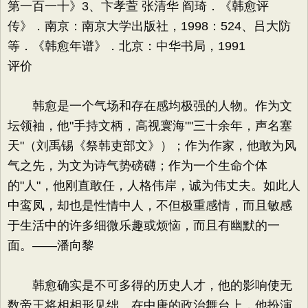
第一百一十》3、卞孝萱 张清华 阎琦．《韩愈评
传》．南京：南京大学出版社，1998：524、吕大防
等．《韩愈年谱》．北京：中华书局，1991
评价
韩愈是一个气场和存在感均极强的人物。作为文
坛领袖，他"手持文柄，高视寰海""三十余年，声名塞
天"（刘禹锡《祭韩吏部文》）；作为作家，他敢为风
气之先，为文为诗气势磅礴；作为一个生命个体
的"人"，他刚直敢任，人格伟岸，诚为伟丈夫。如此人
中鸾凤，却也是性情中人，不但极重感情，而且敏感
于生活中的许多细微乐趣或烦恼，而且有幽默的一
面。——潘向黎
韩愈确实是不可多得的历史人才，他的影响使无
数帝王将相相形见绌。在中唐的政治舞台上，他扮演