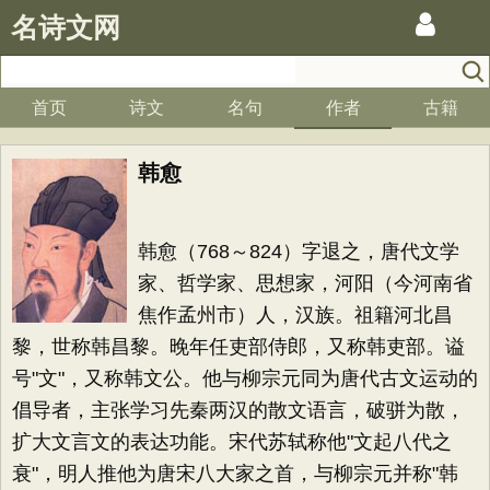
名诗文网
首页
诗文
名句
作者
古籍
韩愈
韩愈（768～824）字退之，唐代文学
家、哲学家、思想家，河阳（今河南省
焦作孟州市）人，汉族。祖籍河北昌
黎，世称韩昌黎。晚年任吏部侍郎，又称韩吏部。谥
号"文"，又称韩文公。他与柳宗元同为唐代古文运动的
倡导者，主张学习先秦两汉的散文语言，破骈为散，
扩大文言文的表达功能。宋代苏轼称他"文起八代之
衰"，明人推他为唐宋八大家之首，与柳宗元并称"韩