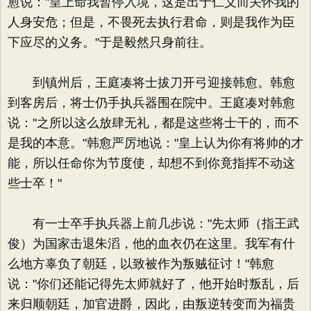
愈说："皇上命我暂停入境，这是出于仁义而关怀我的
人身安危；但是，不畏死去执行君命，则是我作为臣
下应尽的义务。"于是毅然只身前往。
到镇州后，王庭凑将士拔刀开弓迎接韩愈。韩愈
到客房后，将士仍手执兵器围在院中。王庭凑对韩愈
说："之所以这么放肆无礼，都是这些将士干的，而不
是我的本意。"韩愈严厉地说："皇上认为你有将帅的才
能，所以任命你为节度使，却想不到你竟指挥不动这
些士卒！"
有一士卒手执兵器上前几步说："先太师（指王武
俊）为国家击退朱滔，他的血衣仍在这里。我军有什
么地方辜负了朝廷，以致被作为叛贼征讨！"韩愈
说："你们还能记得先太师就好了，他开始时叛乱，后
来归顺朝廷，加官进爵，因此，由叛逆转变而为福贵