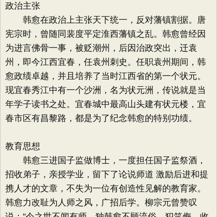
政治主张
韩愈在政治上主张天下统一，反对藩镇割据。唐
宪宗时，曾随同裴度平定淮西藩镇之乱。韩愈曾经因
为进言佛骨一事，被贬潮州，后因治政突出，迁袁
州，即今江西宜春，任袁州刺史。任职袁州期间，韩
愈政绩卓越，并且培养了当时江西省的第一个状元。
现宜春秀江中有一个沙洲，名为状元洲，传说就是当
年学子读书之处。宜春城中最高山头建有状元楼，宜
春市区有昌黎路，都是为了纪念韩愈的特别功绩。
教育思想
韩愈三进国子监做博士，一度担任国子监祭酒，
招收弟子，亲授学业，留下了论说师道 激励后进和提
携人才的文章，不失为一位有创造性见解的教育家。
韩愈力改耻为人师之风，广招后学。柳宗元曾赞叹
说："今之世不闻有师，独韩愈不顾流俗，犯笑侮，收