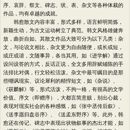
序、哀辞、祭文、碑志、状、表、杂文等各种体裁的
作品，均有卓越的成就。
韩愈散文内容丰富，形式多样，语言鲜明简炼，
新颖生动，为古文运动树立了典范。韩文风格雄健奔
放，曲折自如。其散文作品大致可分为以下几类：杂
文，与论说文相比，杂文更为自由随便，或长或短，
或庄或谐，文随事异，各当其用。如《进学解》通过
设问设答的方式，反话正说，全文多用辞赋铺陈的手
法排比对偶，行文轻松活泼。杂文中最可瞩目的是那
些嘲讽现实、议论犀利的精悍短文，如《杂说》、
《获麟解》等，形式活泼，不拘一格，有很高的文学
价值。序文（即赠序），大都言简意赅，别出心裁，
表现对现实社会的各种感慨，如《张中丞传后叙》、
《送李愿归盘谷序》、《送孟东野序》等。此外，韩
愈还在传记、碑志中表现出状物叙事的杰出才能，如