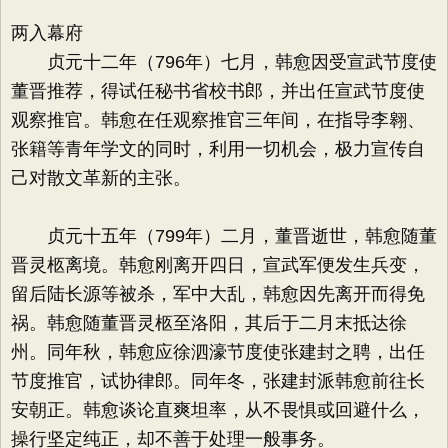
两入幕府
贞元十二年（796年）七月，韩愈因受宣武节度使
董晋推荐，得试任秘书省校书郎，并出任宣武节度使
观察推官。韩愈在任观察推官三年间，在指导李翱、
张籍等青年学文的同时，利用一切机会，极力宣传自
己对散文革新的主张。
贞元十五年（799年）二月，董晋逝世，韩愈随董
晋灵柩离境。韩愈刚离开四日，宣武军便发生兵变，
留后陆长源等被杀，军中大乱，韩愈因先离开而得免
祸。韩愈随董晋灵柩至洛阳，其后于二月末抵达徐
州。同年秋，韩愈应徐泗濠节度使张建封之聘，出任
节度推官，试协律郎。同年冬，张建封派韩愈前往长
安朝正。韩愈谈论直爽坦率，从不畏惧或回避什么，
操行坚定纯正，却不善于处理一般事务。