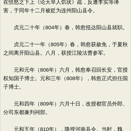
在愤怒之下上《论天旱人饥状》疏，反遭李实等谗
害，于同年十二月被贬为连州阳山县令。
贞元二十年（804年）春，韩愈抵达阳山县就职。
贞元二十一年（805年）春，韩愈获赦免，于夏秋
之间离开阳山县。八月，获授江陵法曹参军。
元和元年（806年）六月，韩愈奉召回长安，官授
权知国子博士。元和三年（808年），韩愈正式担任国
子博士。
元和四年（809年）六月十日，改授都官员外郎、
分司东都兼判祠部。
元和五年（810年），降授河南县令。当时，魏、