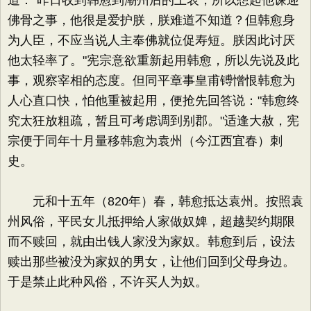
道："昨日收到韩愈到潮州后的上表，所以想起他谏迎
佛骨之事，他很是爱护朕，朕难道不知道？但韩愈身
为人臣，不应当说人主奉佛就位促寿短。朕因此讨厌
他太轻率了。"宪宗意欲重新起用韩愈，所以先说及此
事，观察宰相的态度。但同平章事皇甫镈憎恨韩愈为
人心直口快，怕他重被起用，便抢先回答说："韩愈终
究太狂放粗疏，暂且可考虑调到别郡。"适逢大赦，宪
宗便于同年十月量移韩愈为袁州（今江西宜春）刺
史。
元和十五年（820年）春，韩愈抵达袁州。按照袁
州风俗，平民女儿抵押给人家做奴婢，超越契约期限
而不赎回，就由出钱人家没为家奴。韩愈到后，设法
赎出那些被没为家奴的男女，让他们回到父母身边。
于是禁止此种风俗，不许买人为奴。