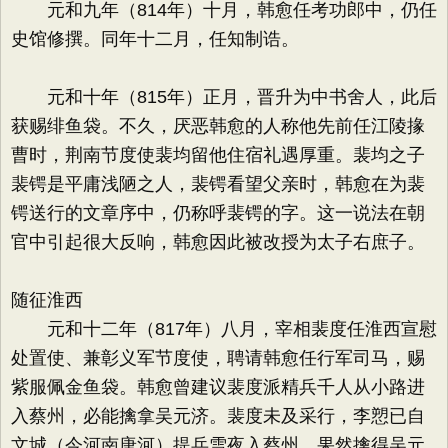
元和九年（814年）十月，韩愈任考功郎中，仍任
史馆修撰。同年十二月，任知制诰。
元和十年（815年）正月，晋升为中书舍人，此后
获赐绯鱼袋。不久，厌恶韩愈的人称他先前任江陵掾
曹时，荆南节度使裴均留他住宿礼遇厚重。裴均之子
裴锷是平庸浅陋之人，裴锷看望父亲时，韩愈在为裴
锷送行的文章序中，仍称呼裴锷的字。这一说法在朝
官中引起很大反响，韩愈因此被改授为太子右庶子。
随征淮西
元和十二年（817年）八月，宰相裴度任淮西宣慰
处置使、兼彰义军节度使，聘请韩愈任行军司马，赐
紫服佩金鱼袋。韩愈曾建议裴度派精兵千人从小路进
入蔡州，必能擒拿吴元济。裴度未及采行，李愬已自
文城（今河南唐河）提兵雪夜入蔡州，果然擒得吴元