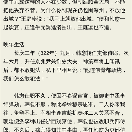
像牛元翼这样的人不在少数，但朝廷顾全大局，不能
把他丢弃不管。为什么你到现在仍包围深州，不放他
出城？"王庭凑说："我马上就放他出城。"便和韩愈一
起饮宴，正逢牛元翼逃溃围出，王庭凑也不追。
晚年生活
长庆二年（822年）九月，韩愈转任吏部侍郎。次
年六月，升任京兆尹兼御史大夫。神策军将士闻讯
后，都不敢犯法，私下里相互说："他连佛骨都敢烧，
我们怎么敢犯法！"
韩愈任职不久，便因不参谒宦官，被御史中丞李
绅弹劾。韩愈不服，称此举经穆宗恩准。二人你来我
往，争辩不止。宰相李逢吉趁机奏称二人关系不合，
朝廷便派李绅出任浙西观察使，韩愈也被改职兵部侍
郎。不久后，穆宗得知其中事由，再任韩愈为吏部侍