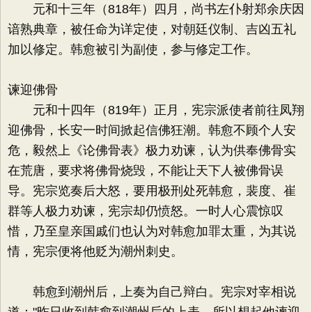
元和十三年（818年）四月，尚书左仆射郑余庆因
谙熟典章，被任命为详定使，对朝廷仪制、吉凶五礼
加以修定。韩愈被引为副使，参与修定工作。
谏迎佛骨
元和十四年（819年）正月，宪宗派使者前往凤翔
迎佛骨，长安一时间掀起信佛狂潮。韩愈不顾个人安
危，毅然上《论佛骨表》极力劝谏，认为供奉佛骨实
在荒唐，要求将佛骨烧毁，不能让天下人被佛骨误
导。宪宗览奏后大怒，要用极刑处死韩愈，裴度、崔
群等人极力劝谏，宪宗却仍愤怒。一时人心震惊叹
惜，乃至皇亲国戚们也认为对韩愈加罪太重，为其说
情，宪宗便将他贬为潮州刺史。
韩愈到潮州后，上奏为自己辩白。宪宗对宰相说