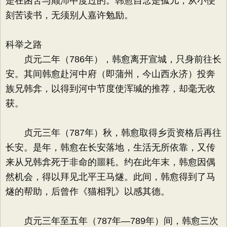
是在困苦与颠沛中度过的。韩愈自念是孤儿，从小便
刻苦读书，无须别人嘉许勉励。
科举之路
贞元二年（786年），韩愈离开宣城，只身前往长
安。其间韩愈赴河中府（即蒲州，今山西永济）投奔
族兄韩弇，以得到河中节度使浑瑊的推荐，却毫无收
获。
贞元三年（787年）秋，韩愈取得乡贡资格后再往
长安。是年，韩愈在长安落地，生活无所依靠，又传
来从兄韩弇死于非命的噩耗。约在此年末，韩愈因偶
然机会，得以拜见北平王马燧。此间，韩愈得到了马
燧的帮助，后曾作《猫相乳》以感其德。
贞元三年至五年（787年—789年）间，韩愈三次