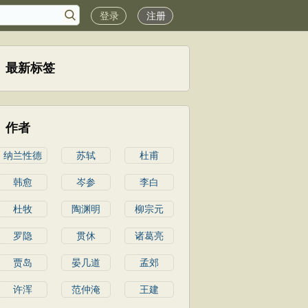
登录
注册
最新标签
作者
纳兰性德
苏轼
杜甫
韩愈
岑参
李白
杜牧
陶渊明
柳宗元
罗隐
贯休
诸葛亮
贾岛
晏几道
孟郊
许浑
范仲淹
王建