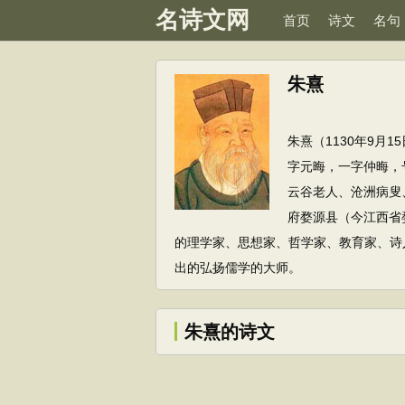
名诗文网
首页
诗文
名句
朱熹
朱熹（1130年9月
字元晦，一字仲晦，
云谷老人、沧洲病叟
府婺源县（今江西省
的理学家、思想家、哲学家、教育家、诗
出的弘扬儒学的大师。
朱熹的诗文