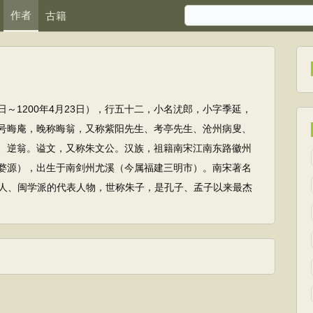
作者
古籍
15日～1200年4月23日），行五十二，小名沋郎，小字季延，
号晦庵，晚称晦翁，又称紫阳先生、考亭先生、沧州病叟、
、逆翁。谥文，又称朱文公。汉族，祖籍南宋江南东路徽州
婺源），出生于南剑州尤溪（今属福建三明市）。南宋著名
人、闽学派的代表人物，世称朱子，是孔子、孟子以来最杰