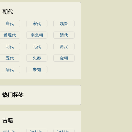
朝代
唐代
宋代
魏晋
近现代
南北朝
清代
明代
元代
两汉
五代
先秦
金朝
隋代
未知
热门标签
古籍