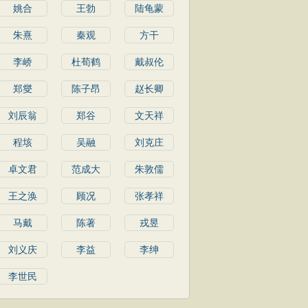
姚合
王勃
陆龟蒙
朱熹
秦观
方干
李峤
杜荀鹤
戴叔伦
郑燮
陈子昂
赵长卿
刘辰翁
郑谷
文天祥
程垓
吴融
刘克庄
卓文君
范成大
朱敦儒
王之涣
顾况
张孝祥
马戴
陈著
戎昱
刘义庆
李益
李绅
李世民