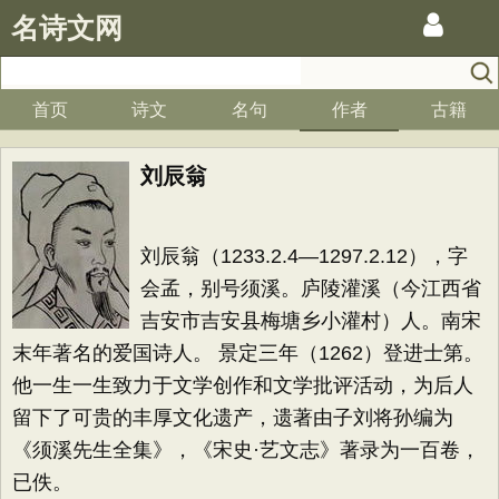
名诗文网
首页
诗文
名句
作者
古籍
刘辰翁
刘辰翁（1233.2.4—1297.2.12），字
会孟，别号须溪。庐陵灌溪（今江西省
吉安市吉安县梅塘乡小灌村）人。南宋
末年著名的爱国诗人。 景定三年（1262）登进士第。
他一生一生致力于文学创作和文学批评活动，为后人
留下了可贵的丰厚文化遗产，遗著由子刘将孙编为
《须溪先生全集》，《宋史·艺文志》著录为一百卷，
已佚。