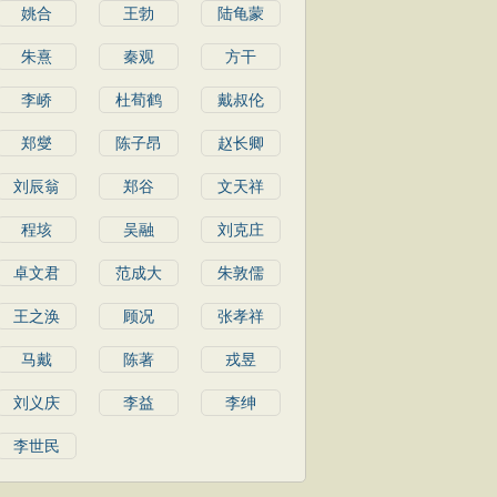
姚合
王勃
陆龟蒙
朱熹
秦观
方干
李峤
杜荀鹤
戴叔伦
郑燮
陈子昂
赵长卿
刘辰翁
郑谷
文天祥
程垓
吴融
刘克庄
卓文君
范成大
朱敦儒
王之涣
顾况
张孝祥
马戴
陈著
戎昱
刘义庆
李益
李绅
李世民