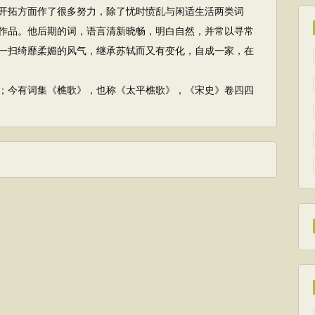
拓方面作了很多努力，除了忧时愤乱与闲适生活两类词
作品。他后期的词，语言清新晓畅，明白自然，并常以寻常
一扫绮靡柔媚的风气，继承苏轼而又有变化，自成一家，在
今有词集《樵歌》，也称《太平樵歌》，《宋史》卷四四