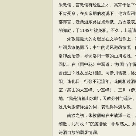
朱敦儒，言敦儒有经世之才。高宗于是下
不肯受命，在众亲朋的劝说下，他方应诏
部郎官，迁两浙东路提点刑狱。后因发表
的弹劾，于1149年被免职。不久，上
朱敦儒最大的贡献是在文学创作上，其
年词风浓艳丽巧；中年的词风激昂慷慨；
常狎妓冶游，寻访洛阳一带的山川名胜。
回忆。在《雨中花》中写道："故国当年
曾虚过？胜友是处相留。向伊川雪夜，洛
阳）逢化日，行歌不记流年。花间相过酒
室（嵩山的太室峰、少室峰）、三川（伊
地。"我是清都山水郎，天教分付与疏狂
这几句激情洋溢的词，表现得淋漓尽致。
南渡之初，朱敦儒站在主战派一边，所
缨散，几时收？"沉痛凄怆，非常感人。
诗酒自放的颓废情调。