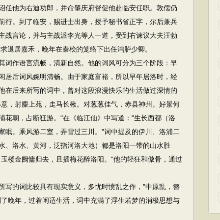
诏任他为右迪功郎，并命肇庆府督促他赴临安任职。敦儒仍
前行。到了临安，赐进士出身，授予秘书省正字，尔后兼兵
主战言论，并与主战派李光等人一道，受到右谏议大夫汪勃
疏请求退居嘉禾，晚年在秦桧的笼络下出任鸿胪少卿。
词作语言流畅，清新自然。他的词风可分为三个阶段：早
闲居后词风婉明清畅。由于家庭富裕，所以早年居洛时，经
他在后来所写的词中，曾对这段浪漫快乐的生活做过深情的
得意，射麋上苑，走马长楸。对葱葱佳气，赤县神州。好景何
浦花朝，占断狂游。"在《临江仙》中写道："生长西都（洛
家眠。乘风游二室，弄雪过三川。"词中提及的伊川、洛浦二
水、洛水、黄河，泛指河洛大地）都是洛阳一带的山水胜
。玉楼金阙慵归去，且插梅花醉洛阳。"他的轻狂和傲骨，通过
写的词比较具有现实意义，多忧时愤乱之作，"中原乱，簪
到了晚年，过着闲适生活，词中充满了浮生若梦的消极思想与