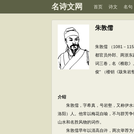
名诗文网
首页
诗文
名句
朱敦儒
朱敦儒 （1081－
都官员外郎、两浙东
词三卷，名《樵歌》。
俊" （楼钥《跋朱
介绍
朱敦儒，字希真，号岩壑，又称伊水老
洛阳）人。他常以梅花自喻，不与群芳争
山水和名胜风物的词作。
朱敦儒早年以清高自许，两次举荐为学官