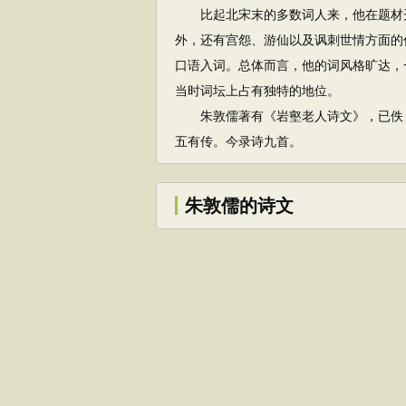
比起北宋末的多数词人来，他在题材开
外，还有宫怨、游仙以及讽刺世情方面的
口语入词。总体而言，他的词风格旷达，
当时词坛上占有独特的地位。
朱敦儒著有《岩壑老人诗文》，已佚；
五有传。今录诗九首。
朱敦儒的诗文