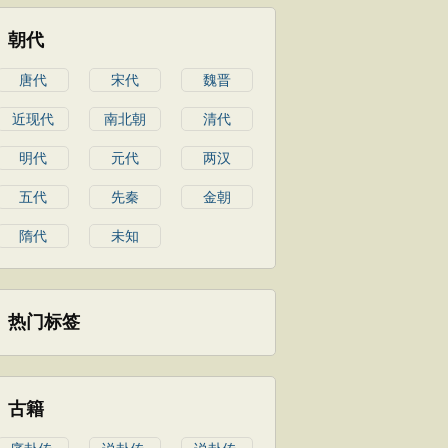
朝代
唐代
宋代
魏晋
近现代
南北朝
清代
明代
元代
两汉
五代
先秦
金朝
隋代
未知
热门标签
古籍