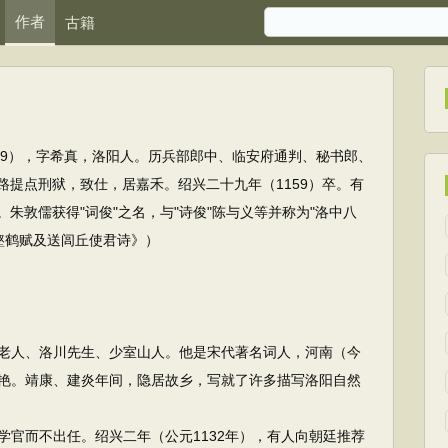
作者
古籍
1159），字希真，洛阳人。历兵部郎中、临安府通判、秘书郎、
路提点刑狱，致仕，居嘉禾。绍兴二十九年（1159）卒。有
朱敦儒获得"词俊"之名，与"诗俊"陈与义等并称为"洛中八
岩壑鹤赋及送闾丘使君诗》）
人、洛川先生、少室山人。他是宋代著名词人，河南（今
艳。靖康、建炎年间，隐居故乡，写就了许多描写洛阳自然
而不出任。绍兴二年（公元1132年），有人向朝廷推荐