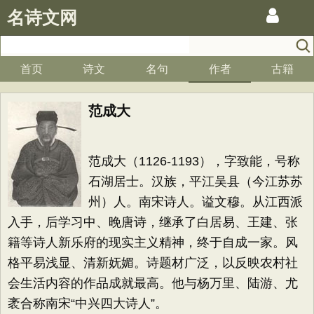
名诗文网
首页
诗文
名句
作者
古籍
范成大
范成大（1126-1193），字致能，号称
石湖居士。汉族，平江吴县（今江苏苏
州）人。南宋诗人。谥文穆。从江西派
入手，后学习中、晚唐诗，继承了白居易、王建、张
籍等诗人新乐府的现实主义精神，终于自成一家。风
格平易浅显、清新妩媚。诗题材广泛，以反映农村社
会生活内容的作品成就最高。他与杨万里、陆游、尤
袤合称南宋“中兴四大诗人”。