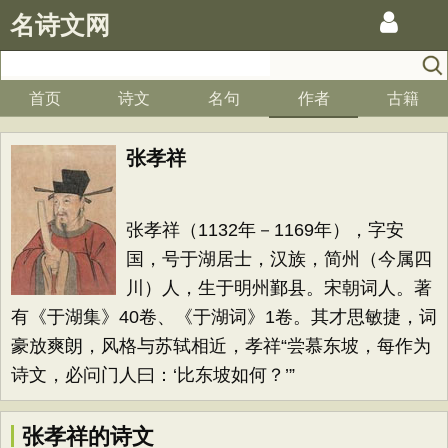
名诗文网
首页
诗文
名句
作者
古籍
张孝祥
张孝祥（1132年－1169年），字安
国，号于湖居士，汉族，简州（今属四
川）人，生于明州鄞县。宋朝词人。著
有《于湖集》40卷、《于湖词》1卷。其才思敏捷，词
豪放爽朗，风格与苏轼相近，孝祥“尝慕东坡，每作为
诗文，必问门人曰：‘比东坡如何？’”
张孝祥的诗文