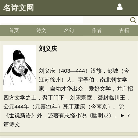
名诗文网
首页
诗文
名句
作者
古籍
刘义庆
刘义庆（403—444）汉族，彭城（今
江苏徐州）人。字季伯，南北朝文学
家。自幼才华出众，爱好文学，并广招
四方文学之士，聚于门下。刘宋宗室，袭封临川王，
公元444年（元嘉21年）死于建康（今南京）。除
《世说新语》外，还著有志怪小说《幽明录》。► 7
篇诗文