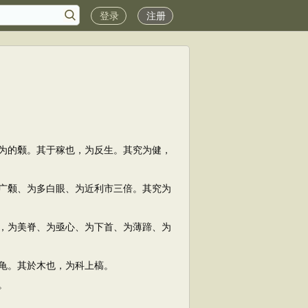
登录
注册
为的颡。其于稼也，为反生。其究为健，
广颡、为多白眼、为近利市三倍。其究为
，为美脊、为亟心、为下首、为薄蹄、为
龟。其於木也，为科上槁。
。