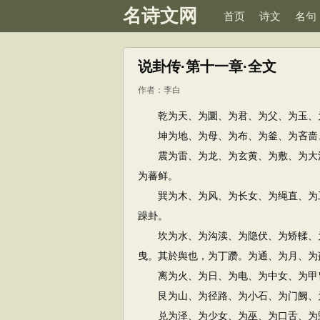
名诗文网
首页
诗文
名句
说卦传·第十一章·全文
作者：
李白
乾为天、为圜、为君、为父、为玉、为
坤为地、为母、为布、为釜、为吝啬、
震为雷、为龙、为玄黄、为敷、为大涂
为蕃鲜。
巽为木、为风、为长女、为绳直、为工
躁卦。
坎为水、为沟渎、为隐伏、为矫輮、为
曳。其於舆也，为丁躜。为通、为月、为
离为火、为日、为电、为中女、为甲胄
艮为山、为径路、为小石、为门阙、为
兑为泽、为少女、为巫、为口舌、为毁