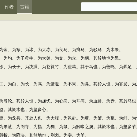
古籍
作者
金、为寒、为冰、为大赤、为良马、为瘠马、为驳马、为木果。
为均、为子母牛、为大舆、为文、为众、为柄、其於地也为黑。
、为长子、为决躁、为苍筤竹、为萑苇。其于马也，为善鸣、为馵足，
、为白、为长、为高、为进退、为不果、为臭。其於人也，为寡发、为
弓轮。其於人也，为加忧、为心病、为耳痛、为血卦、为赤。其於马也
盗。其於木也，为坚多心。
、为戈兵。其於人也，为大腹，为乾卦。为鳖、为蟹、为蠃、为蚌、为
果苽、为阍寺、为指、为狗、为鼠、为黔喙之属。其於木也，为坚多节
折、为附决。其於地也，刚卤。为妾、为羊。