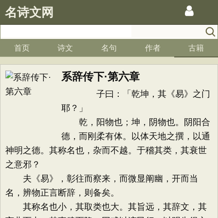
名诗文网
首页
诗文
名句
作者
古籍
系辞传下·第六章
子曰：「乾坤，其《易》之门
耶？」
乾，阳物也；坤，阴物也。阴阳合
德，而刚柔有体。以体天地之撰，以通
神明之德。其称名也，杂而不越。于稽其类，其衰世
之意邪？
夫《易》，彰往而察来，而微显阐幽，开而当
名，辨物正言断辞，则备矣。
其称名也小，其取类也大。其旨远，其辞文，其