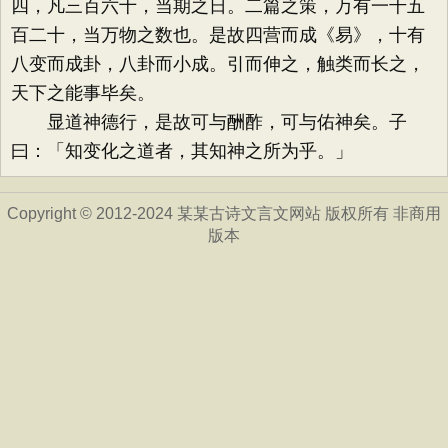
四，凡三百六十，当期之日。二篇之策，万有一千五
百二十，当万物之数也。是故四营而成《易》，十有
八变而成卦，八卦而小成。引而伸之，触类而长之，
天下之能事毕矣。
显道神德行，是故可与酬酢，可与佑神矣。子
曰：「知变化之道者，其知神之所为乎。」
Copyright © 2012-2024 某某古诗文言文网站 版权所有 非商用
版本