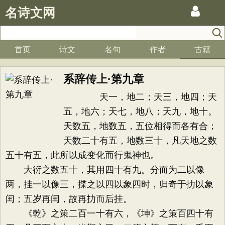
名诗文网
首页
诗文
名句
作者
古籍
系辞传上·第九章
天一，地二；天三，地四；天
五，地六；天七，地八；天九，地十。
天数五，地数五，五位相得而各有合；
天数二十有五，地数三十，凡天地之数
五十有五，此所以成变化而行鬼神也。
大衍之数五十，其用四十有九。分而为二以像
两，挂一以像三，揲之以四以象四时，归奇于扐以象
闰；五岁再闰，故再扐而后挂。
《乾》之策二百一十有六，《坤》之策百四十有