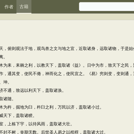
古籍
作者
，俯则观法于地，观鸟兽之文与地之宜，近取诸身，远取诸物，于是始
离。
为耒，耒耨之利，以教天下，盖取诸《益》。日中为市，致天下之民，
作，通其变，使民不倦，神而化之，使民宜之。《易》穷则变，变则通，
、坤。
不通，致远以利天下，盖取诸涣。
取诸随。
为杵，掘地为臼，杵臼之利，万民以济，盖取诸小过。
威天下，盖取诸睽。
，上栋下宇，以待风雨，盖取诸大壮。
封不树，丧期无数。后世圣人易之以棺椁，盖取诸大过。