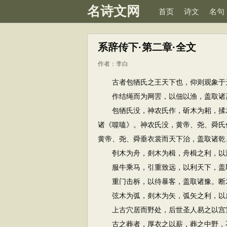
名诗文网
首页
诗文
名句
系辞传下·第二章·全文
作者：
李白
古者包牺氏之王天下也，仰则观象于天
作结绳而为网罟，以佃以渔，盖取诸
包牺氏没，神农氏作，斫木为耜，揉木
诸《噬嗑》。神农氏没，黄帝、尧、舜氏
黄帝、尧、舜垂衣裳而天下治，盖取诸乾
刳木为舟，剡木为楫，舟楫之利，以济
服牛乘马，引重致远，以利天下，盖
重门击柝，以待暴客，盖取诸豫。断木
弦木为弧，剡木为矢，弧矢之利，以
上古穴居而野处，后世圣人易之以宫室
古之葬者，厚衣之以薪，葬之中野，不