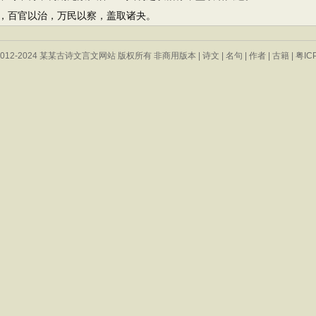
百官以治，万民以察，盖取诸夬。
 © 2012-2024 某某古诗文言文网站 版权所有 非商用版本 |
诗文
|
名句
|
作者
|
古籍
|
粤IC