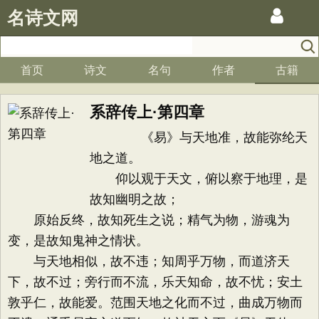
名诗文网
首页
诗文
名句
作者
古籍
系辞传上·第四章
《易》与天地准，故能弥纶天
地之道。
仰以观于天文，俯以察于地理，是
故知幽明之故；
原始反终，故知死生之说；精气为物，游魂为
变，是故知鬼神之情状。
与天地相似，故不违；知周乎万物，而道济天
下，故不过；旁行而不流，乐天知命，故不忧；安土
敦乎仁，故能爱。范围天地之化而不过，曲成万物而