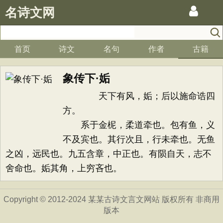
名诗文网
首页
诗文
名句
作者
古籍
象传下·姤
天下有风，姤；后以施命诰四
方。
系于金柅，柔道牵也。包有鱼，义
不及宾也。其行次且，行未牵也。无鱼
之凶，远民也。九五含章，中正也。有陨自天，志不
舍命也。姤其角，上穷吝也。
Copyright © 2012-2024 某某古诗文言文网站 版权所有 非商用
版本