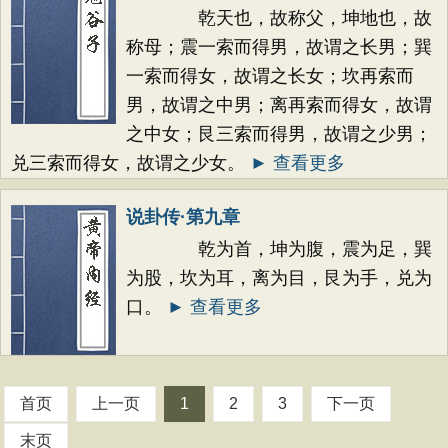
乾天也，故称父，坤地也，故
称母；震一索而得男，故谓之长男；巽
一索而得女，故谓之长女；坎再索而
男，故谓之中男；离再索而得女，故谓
之中女；艮三索而得男，故谓之少男；
兑三索而得女，故谓之少女。
► 查看更多
说卦传·第九章
乾为首，坤为腹，震为足，巽
为股，坎为耳，离为目，艮为手，兑为
口。
► 查看更多
首页
上一页
1
2
3
下一页
末页