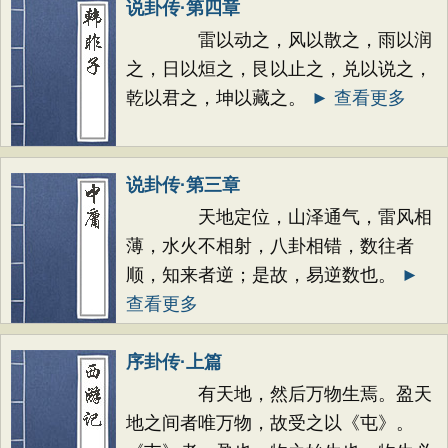
说卦传·第四章
雷以动之，风以散之，雨以润
之，日以烜之，艮以止之，兑以说之，
乾以君之，坤以藏之。
► 查看更多
说卦传·第三章
天地定位，山泽通气，雷风相
薄，水火不相射，八卦相错，数往者
顺，知来者逆；是故，易逆数也。
►
查看更多
序卦传·上篇
有天地，然后万物生焉。盈天
地之间者唯万物，故受之以《屯》。