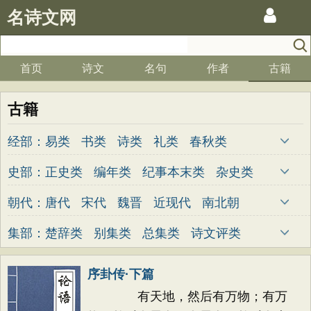
名诗文网
首页
诗文
名句
作者
古籍
古籍
经部：
易类
书类
诗类
礼类
春秋类
孝经类
五经总义类
四书类
乐类
史部：
正史类
编年类
纪事本末类
杂史类
小学类
别史类
诏令奏议类
传记类
史钞类
朝代：
唐代
宋代
魏晋
近现代
南北朝
清代
明代
元代
两汉
五代
先秦
集部：
楚辞类
别集类
总集类
诗文评类
金朝
隋代
未知
词曲类
序卦传·下篇
有天地，然后有万物；有万