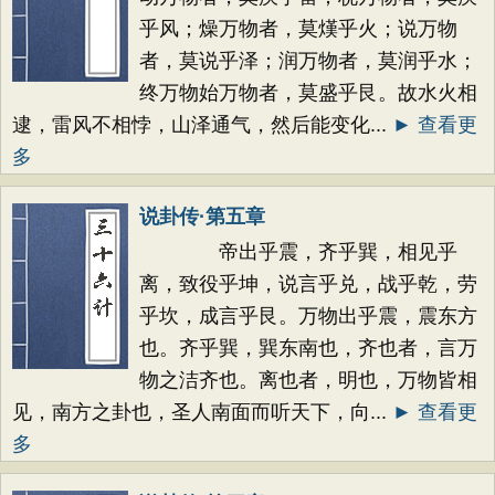
乎风；燥万物者，莫熯乎火；说万物
者，莫说乎泽；润万物者，莫润乎水；
终万物始万物者，莫盛乎艮。故水火相
逮，雷风不相悖，山泽通气，然后能变化...
► 查看更
多
说卦传·第五章
帝出乎震，齐乎巽，相见乎
离，致役乎坤，说言乎兑，战乎乾，劳
乎坎，成言乎艮。万物出乎震，震东方
也。齐乎巽，巽东南也，齐也者，言万
物之洁齐也。离也者，明也，万物皆相
见，南方之卦也，圣人南面而听天下，向...
► 查看更
多